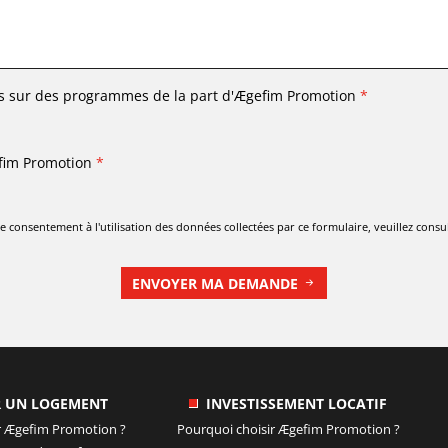
s sur des programmes de la part d'
Ægefim Promotion
*
fim Promotion
*
 consentement à l'utilisation des données collectées par ce formulaire, veuillez consu
ENVOYER MA DEMANDE
R UN LOGEMENT
INVESTISSEMENT LOCATIF
r
Ægefim Promotion
?
Pourquoi choisir
Ægefim Promotion
?