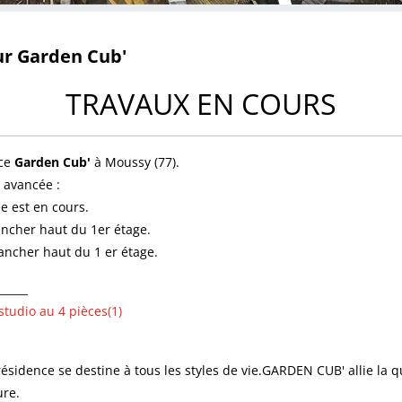
ur Garden Cub'
TRAVAUX EN COURS
nce
Garden Cub'
à Moussy (77).
 avancée :
e est en cours.
ancher haut du 1er étage.
lancher haut du 1 er étage.
______
tudio au 4 pièces(1)
résidence se destine à tous les styles de vie.GARDEN CUB' allie la q
ure.