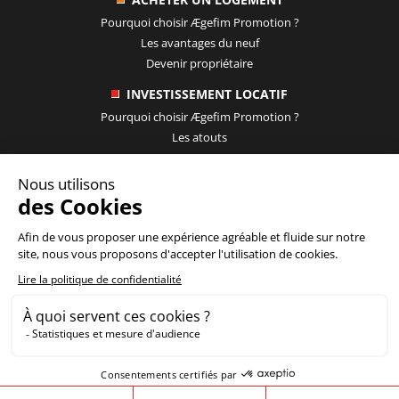
Pourquoi choisir
Ægefim Promotion
?
Les avantages du neuf
Devenir propriétaire
INVESTISSEMENT LOCATIF
Pourquoi choisir
Ægefim Promotion
?
Les atouts
SIMULATEURS
LE GROUPE
Calculez vos mensualités
Qui sommes-nous ?
Calculez vos frais de notaire
Nos références
Simulez votre prêt à taux zéro
Nos partenaires
Actualités
Ægefim Promotion
| 5/7 avenue de Paris, 94300
VINCENNES |
CONTACT
©
Ægefim Promotion
2018 - 2026 |
Mentions légales
|
Médiation