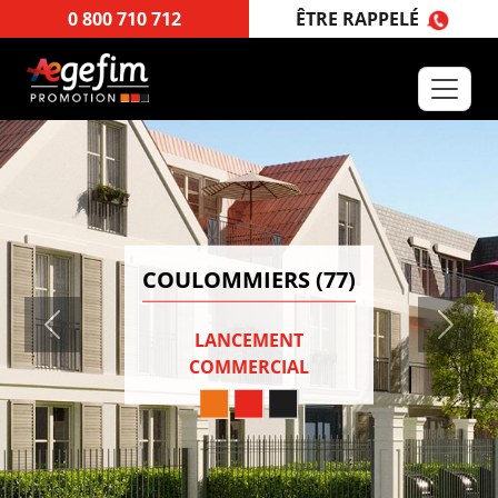
ÊTRE RAPPELÉ
0 800 710 712
COULOMMIERS (77)
Previous
Next
LANCEMENT
COMMERCIAL